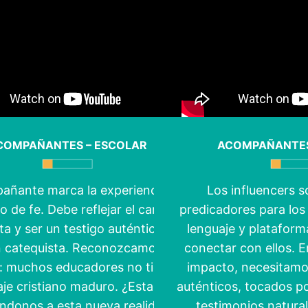
COMPAÑANTES – ESCOLAR
ACOMPAÑANTES
añante marca la experiencia en
Los influencers s
o de fe. Debe reflejar el carisma
predicadores para los 
ta y ser un testigo auténtico, no
lenguaje y plataform
n catequista. Reconozcamos la
conectar con ellos. E
d: muchos educadores no tienen
impacto, necesitam
je cristiano maduro. ¿Estamos
auténticos, tocados po
ndonos a esta nueva realidad?
testimonios natural