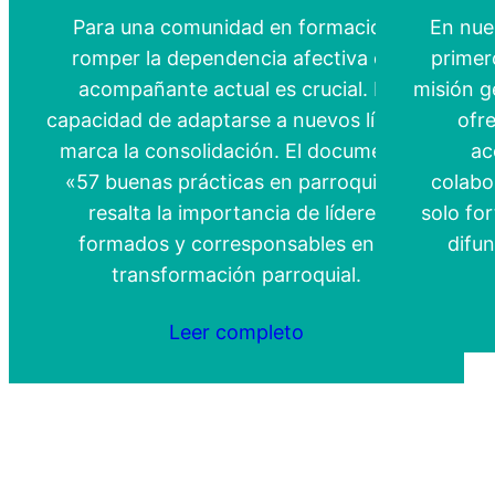
Para una comunidad en formación,
En nues
romper la dependencia afectiva del
primer
acompañante actual es crucial. La
misión g
capacidad de adaptarse a nuevos líderes
ofre
marca la consolidación. El documento
ac
«57 buenas prácticas en parroquias»
colabo
resalta la importancia de líderes
solo for
formados y corresponsables en la
difun
transformación parroquial.
Leer completo