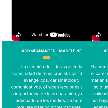
ACOMPAÑANTES – MADELEINE
A
La elección del liderazgo en la
El acomp
comunidad de fe es crucial. Los líderes
el camin
evangélicos, carismáticos y
marianis
comunicativos, ofrecen lecciones sobre
solo u
la importancia de la preparación y el uso
realida
adecuado de los medios. La homilía
un baga
requiere interlocutores capaces de
adaptá