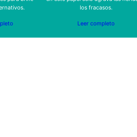
ernativos.
los fracasos.
pleto
Leer completo