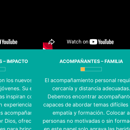
 – IMPACTO
ACOMPAÑANTES – FAMILIA
on los nuevos
El acompañamiento personal requi
jóvenes. Su estilo,
cercanía y distancia adecuadas
as inspiran cómo
Debemos encontrar acompañant
n experiencias de
capaces de abordar temas difíciles
os acompañantes
empatía y formación. Colocar a
r Dios, ofreciendo
personas no motivadas o sin forma
es para brindar
en este papel solo agrava las herid