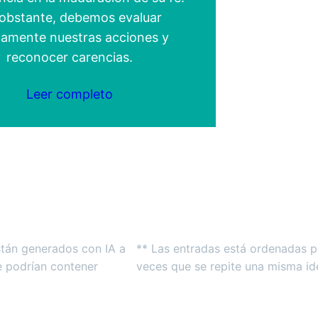
obstante, debemos evaluar
icamente nuestras acciones y
reconocer carencias.
Leer completo
stán generados con IA a
** Las entradas está ordenadas p
e podrían contener
veces que se repite una misma ide