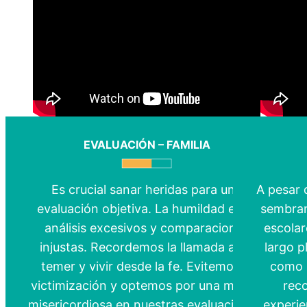
EVALUACIÓN – FAMILIA
Es crucial sanar heridas para una
A pesar 
evaluación objetiva. La humildad evita
sembram
análisis excesivos y comparaciones
escolar
injustas. Recordemos la llamada a no
largo p
temer y vivir desde la fe. Evitemos la
como 
victimización y optemos por una mirada
rec
misericordiosa en nuestras evaluaciones,
experie