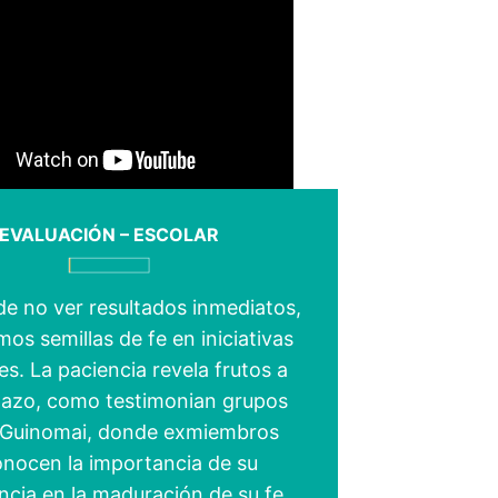
EVALUACIÓN – ESCOLAR
de no ver resultados inmediatos,
os semillas de fe en iniciativas
es. La paciencia revela frutos a
lazo, como testimonian grupos
Guinomai, donde exmiembros
onocen la importancia de su
ncia en la maduración de su fe.