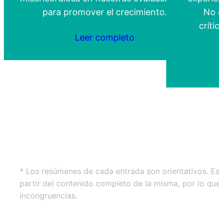
para promover el crecimiento.
No 
crít
Leer completo
* Los resúmenes de cada entrada son orientativos. E
partir del contenido completo de la misma, por lo qu
incongruencias.