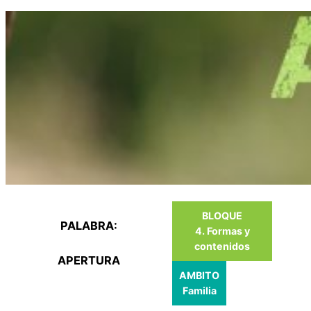
Saltar
al
contenido
BLOQUE
PALABRA:
4. Formas y
contenidos
APERTURA
AMBITO
Familia