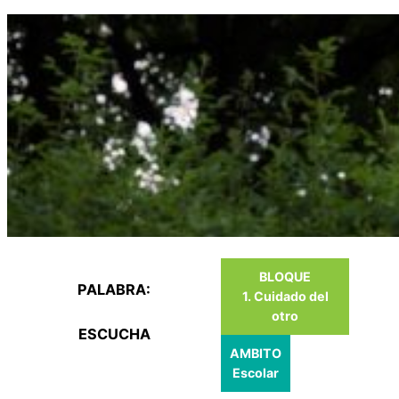
Saltar
al
contenido
BLOQUE
PALABRA:
1. Cuidado del
otro
ESCUCHA
AMBITO
Escolar