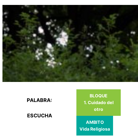
Saltar
al
contenido
BLOQUE
PALABRA:
1. Cuidado del
otro
ESCUCHA
AMBITO
Vida Religiosa