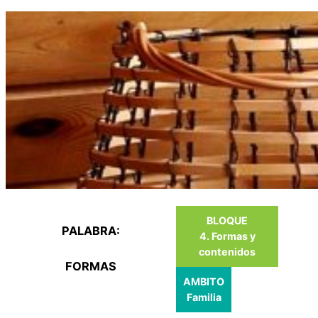
Saltar
al
contenido
BLOQUE
PALABRA:
4. Formas y
contenidos
FORMAS
AMBITO
Familia