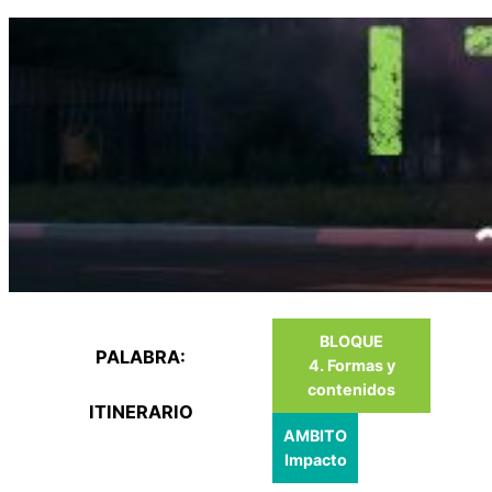
Saltar
al
contenido
BLOQUE
PALABRA:
4. Formas y
contenidos
ITINERARIO
AMBITO
Impacto