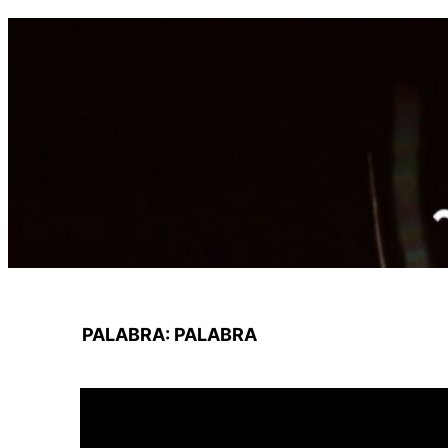
Saltar
al
contenido
PALABRA:
PALABRA