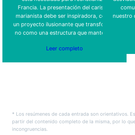
Francia. La presentación del carisma
comun
marianista debe ser inspiradora, como
nuestro 
un proyecto ilusionante que transforma,
no como una estructura que mantener.
Leer completo
* Los resúmenes de cada entrada son orientativos. E
partir del contenido completo de la misma, por lo qu
incongruencias.