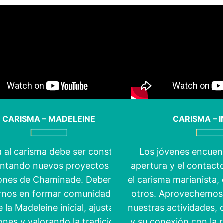
CARISMA – MADELEINE
CARISMA – 
a al carisma debe ser constante,
Los jóvenes encuent
tando nuevos proyectos en las
apertura y el contact
iones de Chaminade. Debemos
el carisma marianista,
rnos en formar comunidades al
otros. Aprovechemos 
e la Madeleine inicial, ajustando
nuestras actividades, 
ones y valorando la tradición. La
y su conexión con la r