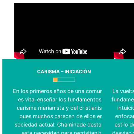
CARISMA – INICIACIÓN
En los primeros años de una comunidad,
La vuelt
es vital enseñar los fundamentos del
fundamen
carisma marianista y del cristianismo,
intuic
pues muchos carecen de ellos en la
enfoca
sociedad actual. Chaminade destacaba
estilo d
esta necesidad para recristianizar
desviaci