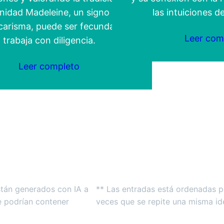
idad Madeleine, un signo de
las intuiciones 
carisma, puede ser fecunda si se
Leer com
trabaja con diligencia.
Leer completo
stán generados con IA a
** Las entradas está ordenadas p
e podrían contener
veces que se repite una misma ide