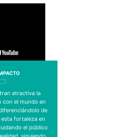
IMPACTO
ran atractiva la
o con el mundo en
 diferenciándolo de
esta fortaleza en
cuidando el público
ealidad, siguiendo