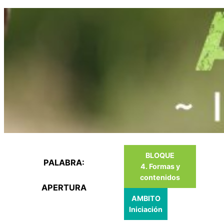
Saltar
al
contenido
BLOQUE
PALABRA:
4. Formas y
contenidos
APERTURA
AMBITO
Iniciación