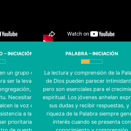
– INICIACIÓN
PALABRA – INICIACIÓN
en un grupo de
La lectura y comprensión de la Pal
ra ser la levadura
de Dios pueden parecer intimidant
congregación,
pero son esenciales para el crecimi
itu. Necesitamos
espiritual. Los jóvenes anhelan exp
alcen la voz entre
sus dudas y recibir respuestas, y 
sistencia a la
riqueza de la Palabra siempre gen
r prioritaria,
interés cuando se presenta con
ntro de nuestras
conocimiento y comprensión