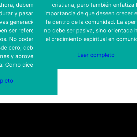
 Ahora, debemos
cristiana, pero también enfatiza 
urar y pasar la
importancia de que deseen crecer e
vas generaciones.
fe dentro de la comunidad. La aper
ben ser referentes
no debe ser pasiva, sino orientada 
osos. No podemos
el crecimiento espiritual en comuni
sde cero; debemos
Leer completo
enes y aprovechar
ía. Como dice…
pleto