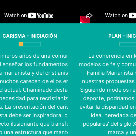
CARISMA – INICIACIÓN
PLAN – INI
rimeros años de una comunidad,
La coherencia en lo
al enseñar los fundamentos del
modelos de fe y comun
 marianista y del cristianismo,
Familia Marianista 
muchos carecen de ellos en la
nuestras propuestas 
d actual. Chaminade destacaba
Siguiendo modelos re
necesidad para recristianizar
deporte, podríamos 
a. La presentación del carisma
evitar la disparidad e
sta debe ser inspiradora, como
idea, heredada de
cto ilusionante que transforma,
populares’ del siglo 
 una estructura que mantener.
marca y u