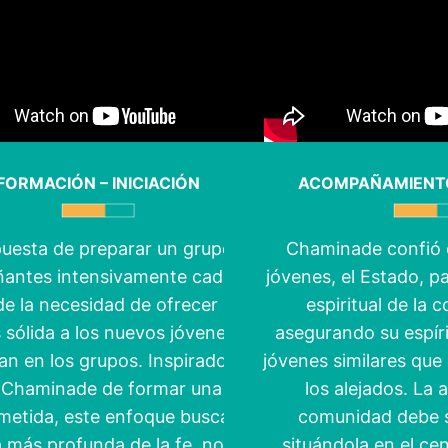
FORMACIÓN – INICIACIÓN
ACOMPAÑAMIENTO 
uesta de preparar un grupo de
Chaminade confió 
antes intensivamente cada año
jóvenes, el Estado, pa
de la necesidad de ofrecer una
espiritual de la 
 sólida a los nuevos jóvenes que
asegurando su espír
an en los grupos. Inspirado en la
jóvenes similares que 
 Chaminade de formar una élite
los alejados. La a
etida, este enfoque busca una
comunidad debe se
a más profunda de la fe, no solo
situándola en el ce