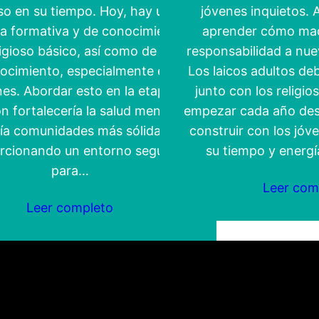
o en su tiempo. Hoy, hay una
jóvenes inquietos.
a formativa y de conocimiento
aprender cómo mad
ligioso básico, así como de
responsabilidad a nue
ocimiento, especialmente entre
Los laicos adultos de
nes. Abordar esto en la etapa de
junto con los religi
ón fortalecería la salud mental y
empezar cada año de
ría comunidades más sólidas,
construir con los jóv
rcionando un entorno seguro
su tiempo y energ
para…
Leer com
Leer completo