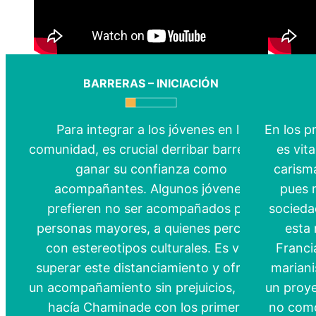
BARRERAS – INICIACIÓN
Para integrar a los jóvenes en la
En los p
comunidad, es crucial derribar barreras y
es vit
ganar su confianza como
carisma
acompañantes. Algunos jóvenes
pues 
prefieren no ser acompañados por
socieda
personas mayores, a quienes perciben
esta 
con estereotipos culturales. Es vital
Franci
superar este distanciamiento y ofrecer
mariani
un acompañamiento sin prejuicios, como
un proye
hacía Chaminade con los primeros
no como