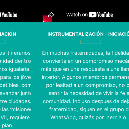
CIACIÓN
INSTRUMENTALIZACIÓN – INICIACI
s itinerarios y
En muchas fraternidades, la fidelid
idad dentro de la
convierte en un compromiso mecá
nos igualaría en
más que en una respuesta a una ll
para los jóvenes.
interior. Algunos miembros perman
petibles, como en
por lealtad a un compromiso, no 
avanzar juntos y
sentir la necesidad de vivir la fe 
ntre ciudades. Esta
comunidad. Incluso después de deja
 las ‘misiones
fraternidad, siguen en el grupo 
XVII, requiere una
WhatsApp, quizás por inercia o
n plan…