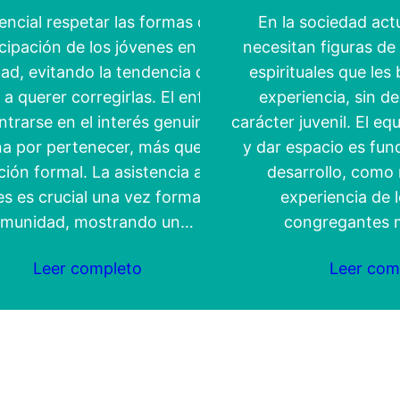
encial respetar las formas de
En la sociedad actu
cipación de los jóvenes en la
necesitan figuras de
d, evitando la tendencia de los
espirituales que les
a querer corregirlas. El enfoque
experiencia, sin de
trarse en el interés genuino de
carácter juvenil. El equ
na por pertenecer, más que en la
y dar espacio es fun
ión formal. La asistencia a las
desarrollo, como 
s es crucial una vez formada la
experiencia de 
munidad, mostrando un…
congregantes m
Leer completo
Leer com