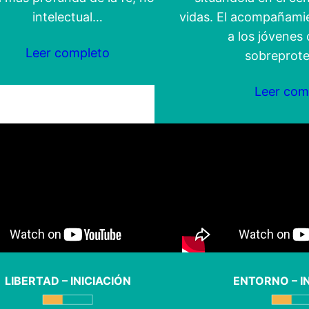
intelectual…
vidas. El acompañamie
a los jóvenes 
Leer completo
sobreprote
Leer com
LIBERTAD – INICIACIÓN
ENTORNO – I