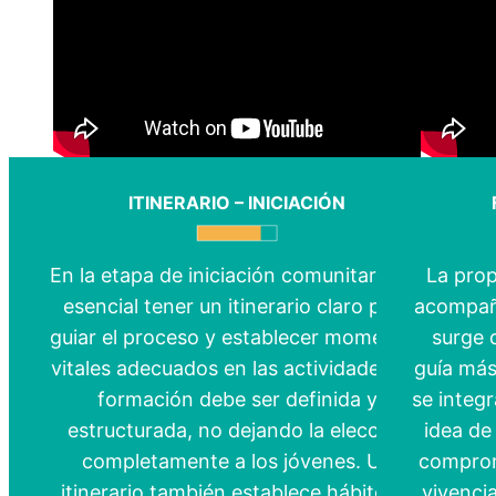
ITINERARIO – INICIACIÓN
En la etapa de iniciación comunitaria, es
La prop
esencial tener un itinerario claro para
acompañ
guiar el proceso y establecer momentos
surge 
vitales adecuados en las actividades. La
guía más
formación debe ser definida y
se integr
estructurada, no dejando la elección
idea de
completamente a los jóvenes. Un
comprom
itinerario también establece hábitos y
vivenci