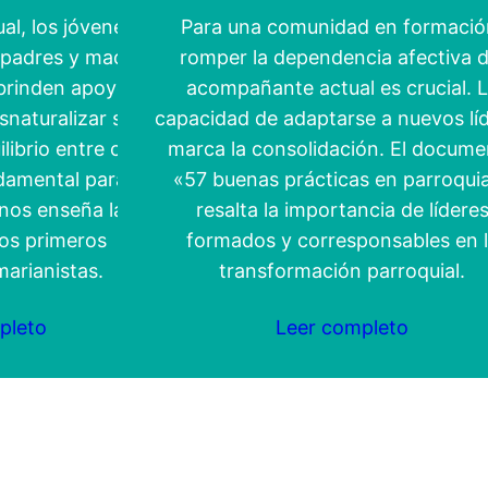
al, los jóvenes
Para una comunidad en formació
 padres y madres
romper la dependencia afectiva d
 brinden apoyo y
acompañante actual es crucial. 
snaturalizar su
capacidad de adaptarse a nuevos lí
ilibrio entre cuidar
marca la consolidación. El docume
damental para su
«57 buenas prácticas en parroqui
nos enseña la
resalta la importancia de lídere
los primeros
formados y corresponsables en 
arianistas.
transformación parroquial.
pleto
Leer completo